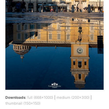
Downloads
:
full (668x1000)
|
medium (200x300)
|
thumbnail (150x150)