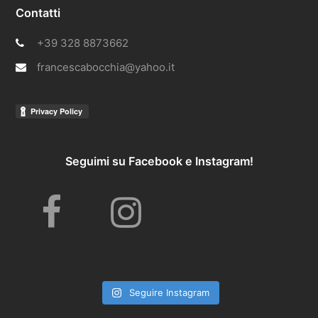
Contatti
+39 328 8873662
francescabocchia@yahoo.it
Seguimi su Facebook e Instagram!
F
I
a
n
Seguire Instagram