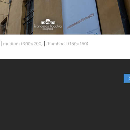
|
medium (300x200)
|
thumbnail (150x150)