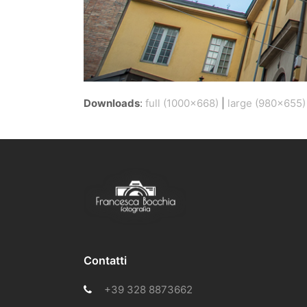
Downloads
:
full (1000x668)
|
large (980x655)
Contatti
+39 328 8873662