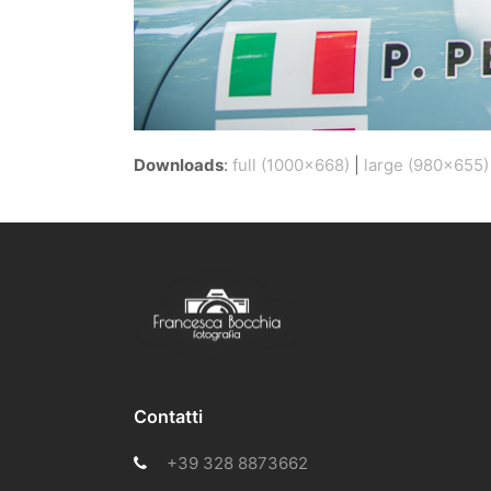
Downloads
:
full (1000x668)
|
large (980x655)
Contatti
+39 328 8873662