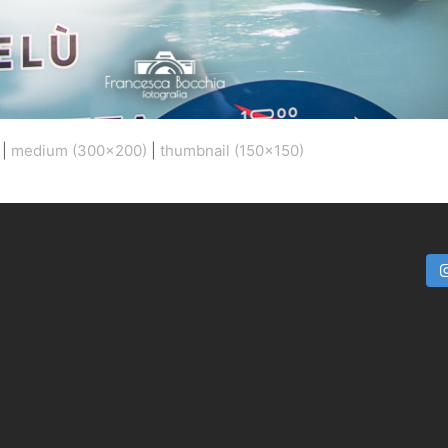
|
medium (300x200)
|
thumbnail (150x150)