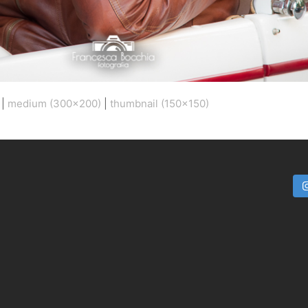
|
medium (300x200)
|
thumbnail (150x150)