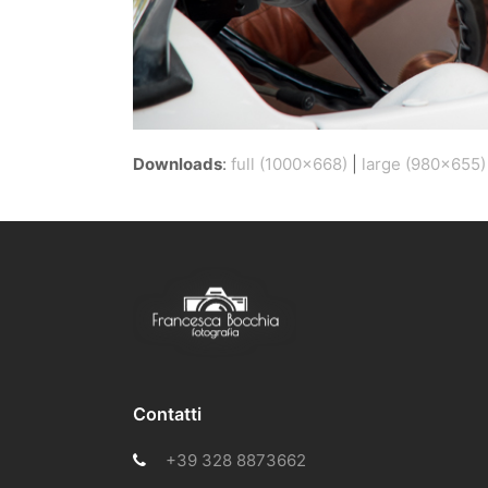
Downloads
:
full (1000x668)
|
large (980x655)
Contatti
+39 328 8873662