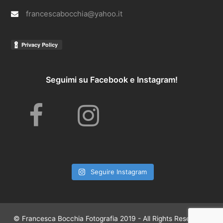
francescabocchia@yahoo.it
Seguimi su Facebook e Instagram!
F
I
a
n
Seguire Instagram
c
s
© Francesca Bocchia Fotografia 2019 - All Rights Reserved -