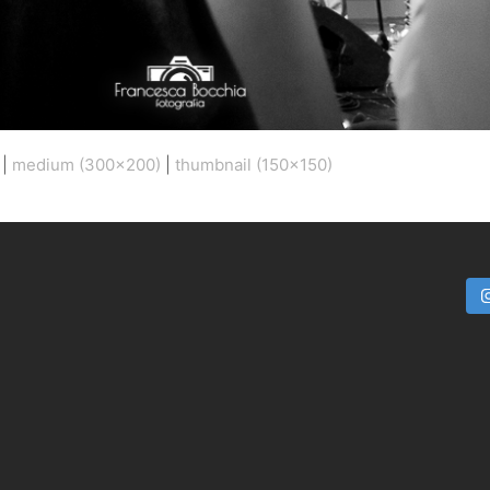
|
medium (300x200)
|
thumbnail (150x150)