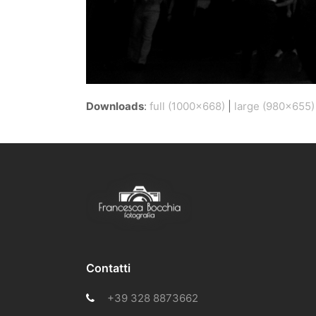
Downloads
:
full (1000x668)
|
large (980x655)
Contatti
+39 328 8873662