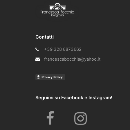
Contatti
+39 328 8873662
francescabocchia@yahoo.it
Seguimi su Facebook e Instagram!
F
I