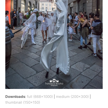
Downloads
:
full (668x1000)
|
medium (200x300)
|
thumbnail (150x150)