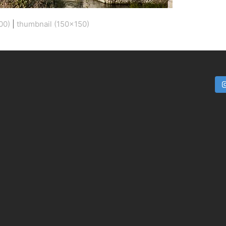
00)
|
thumbnail (150x150)