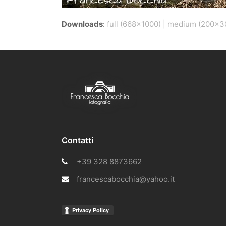
Downloads
:
full (668x1000)
|
medium (200x3
Contatti
+39 328 8873662
francescabocchia@yahoo.it