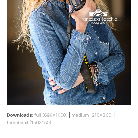
Downloads
:
full (699x1000)
|
medium (210x300)
|
thumbnail (150x150)