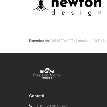
Downloads
:
full (320x227)
|
medium (300x21
Contatti
+39 328 8873662