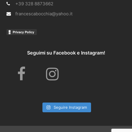
+39 328 8873662
francescabocchia@yahoo.it
Seguimi su Facebook e Instagram!
F
I
a
n
Seguire Instagram
c
s