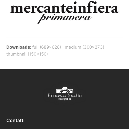
Downloads
:
full (689x628)
|
medium (300x273)
|
thumbnail (150x150)
Contatti