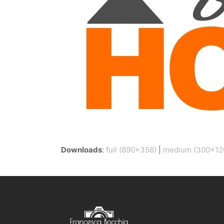
Downloads
:
full (890x356)
|
medium (300x12