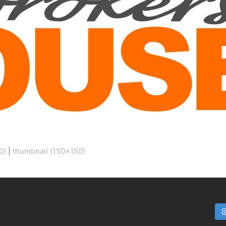
0)
|
thumbnail (150x150)