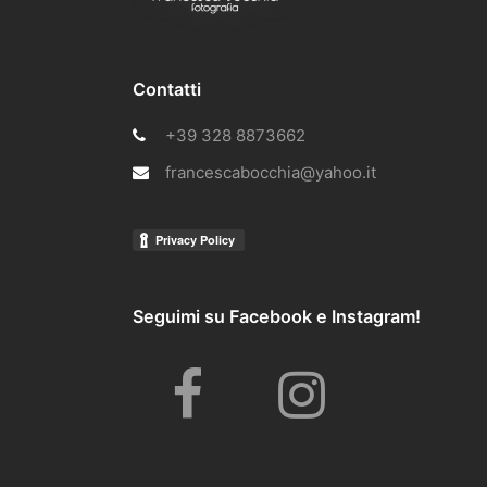
Contatti
+39 328 8873662
francescabocchia@yahoo.it
Seguimi su Facebook e Instagram!
F
I
a
n