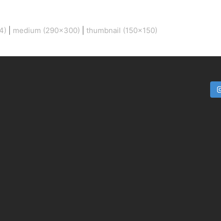
4)
|
medium (290x300)
|
thumbnail (150x150)