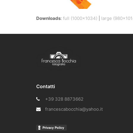
Downloads
:
full (1000x1034)
|
large (980x101
Contatti
+39 328 8873662
francescabocchia@yahoo.it