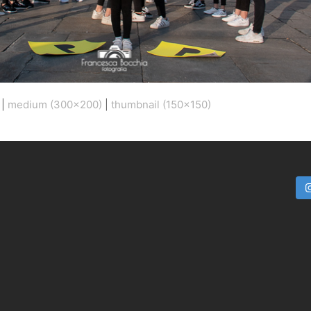
|
medium (300x200)
|
thumbnail (150x150)