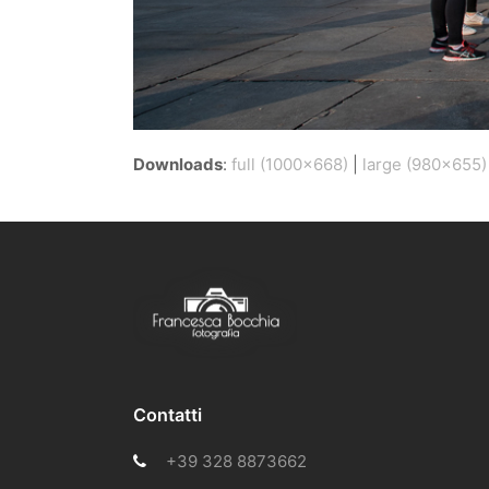
Downloads
:
full (1000x668)
|
large (980x655)
Contatti
+39 328 8873662